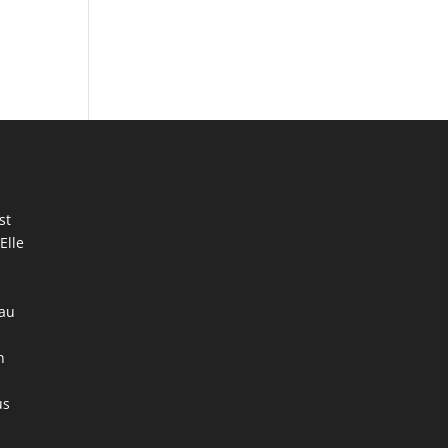
st
Elle
 au
n
us