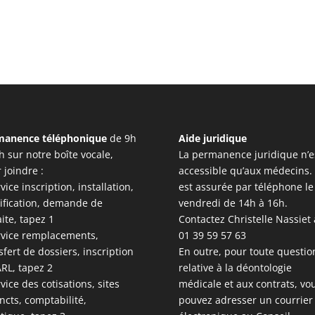
manence téléphonique
de 9h
Aide juridique
h sur notre boîte vocale,
La permanence juridique n’e
 joindre :
accessible qu’aux médecins. 
rvice inscription, installation,
est assurée par téléphone le
ification, demande de
vendredi de 14h à 16h.
aite, tapez 1
Contactez Christelle Nassiet
rvice remplacements,
01 39 59 57 63
sfert de dossiers, inscription
En outre, pour toute questio
RL, tapez 2
relative à la déontologie
rvice des cotisations, sites
médicale et aux contrats, vo
incts, comptabilité,
pouvez adresser un courrier