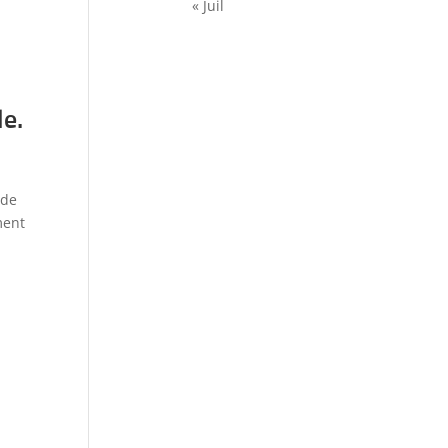
« Juil
le.
 de
ment
,