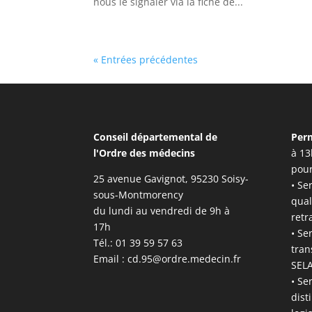
nous le signaler via la fiche de...
« Entrées précédentes
Conseil départemental de
Per
l'Ordre des médecins
à 13
pour
25 avenue Gavignot, 95230 Soisy-
• Se
sous-Montmorency
qual
du lundi au vendredi de 9h à
retr
17h
• Se
Tél.: 01 39 59 57 63
tran
Email :
cd.95@ordre.medecin.fr
SELA
• Se
dist