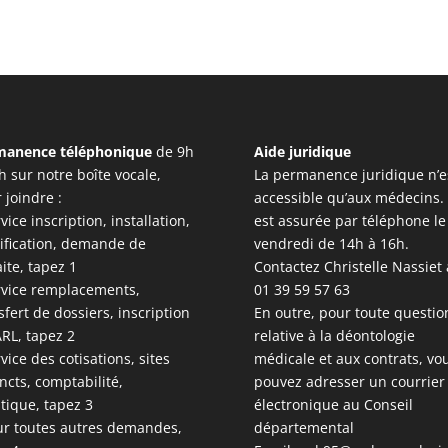
manence téléphonique
de 9h
Aide juridique
h sur notre boîte vocale,
La permanence juridique n’e
 joindre :
accessible qu’aux médecins. 
rvice inscription, installation,
est assurée par téléphone le
ification, demande de
vendredi de 14h à 16h.
aite, tapez 1
Contactez Christelle Nassiet
rvice remplacements,
01 39 59 57 63
sfert de dossiers, inscription
En outre, pour toute questio
RL, tapez 2
relative à la déontologie
rvice des cotisations, sites
médicale et aux contrats, vo
incts, comptabilité,
pouvez adresser un courrier
stique, tapez 3
électronique au Conseil
ur toutes autres demandes,
départemental