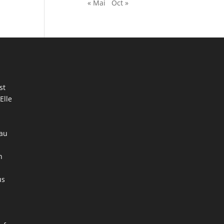
« Mai
Oct »
st
Elle
 au
n
us