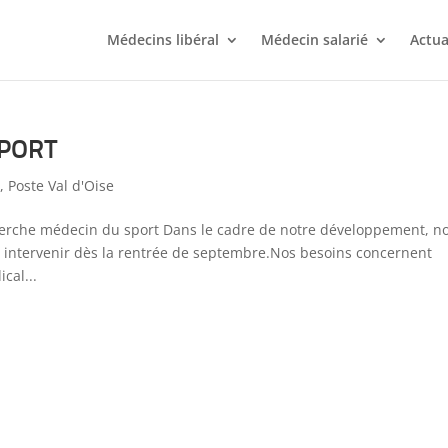
Médecins libéral
Médecin salarié
Actua
SPORT
s
,
Poste Val d'Oise
herche médecin du sport Dans le cadre de notre développement, n
 intervenir dès la rentrée de septembre.Nos besoins concernent
cal...