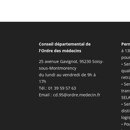
Conseil départemental de
Per
l'Ordre des médecins
à 13
pour
25 avenue Gavignot, 95230 Soisy-
• Se
sous-Montmorency
qual
du lundi au vendredi de 9h à
retr
17h
• Se
Tél.: 01 39 59 57 63
tran
Email :
cd.95@ordre.medecin.fr
SELA
• Se
dist
logi
• Po