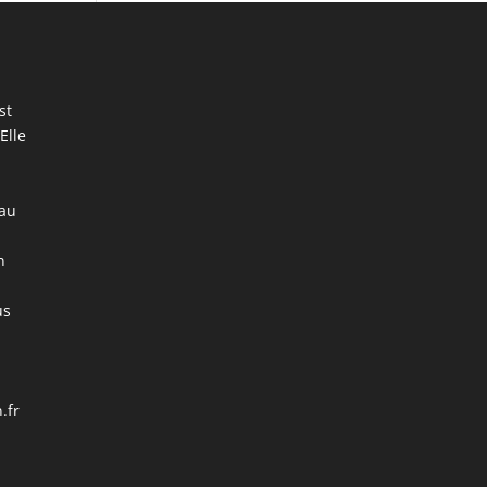
st
Elle
 au
n
us
.fr