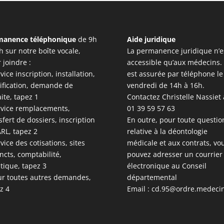
manence téléphonique
de 9h
Aide juridique
h sur notre boîte vocale,
La permanence juridique n’e
 joindre :
accessible qu’aux médecins. 
rvice inscription, installation,
est assurée par téléphone le
ification, demande de
vendredi de 14h à 16h.
aite, tapez 1
Contactez Christelle Nassiet
rvice remplacements,
01 39 59 57 63
sfert de dossiers, inscription
En outre, pour toute questio
RL, tapez 2
relative à la déontologie
rvice des cotisations, sites
médicale et aux contrats, vo
incts, comptabilité,
pouvez adresser un courrier
stique, tapez 3
électronique au Conseil
ur toutes autres demandes,
départemental
z 4
Email :
cd.95@ordre.medecin