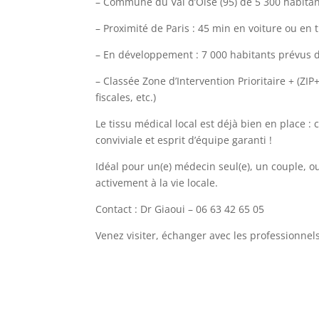
– Commune du Val d’Oise (95) de 5 300 habitan
– Proximité de Paris : 45 min en voiture ou en 
– En développement : 7 000 habitants prévus d’
– Classée Zone d’Intervention Prioritaire + (ZIP
fiscales, etc.)
Le tissu médical local est déjà bien en place 
conviviale et esprit d’équipe garanti !
Idéal pour un(e) médecin seul(e), un couple, ou
activement à la vie locale.
Contact : Dr Giaoui – 06 63 42 65 05
Venez visiter, échanger avec les professionnels 