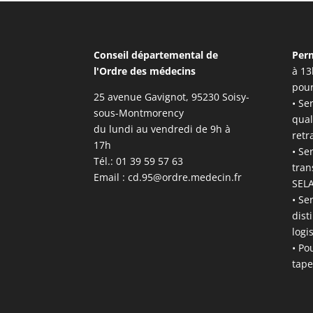
Conseil départemental de
Per
l'Ordre des médecins
à 13
pour
25 avenue Gavignot, 95230 Soisy-
• Se
sous-Montmorency
qual
du lundi au vendredi de 9h à
retr
17h
• Se
Tél.: 01 39 59 57 63
tran
Email :
cd.95@ordre.medecin.fr
SELA
• Se
dist
logi
• Po
tape