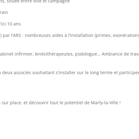
ts, située entre ville et campagne
train
ici 10 ans
+) par l’ARS : nombreuses aides à l’installation (primes, exonération
: cabinet infirmier, kinésithérapeutes, podologue… Ambiance de trav
 deux associés souhaitant s’installer sur le long terme et participe
sur place, et découvrir tout le potentiel de Marly-la-Ville !