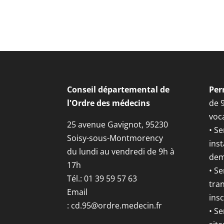
Conseil départemental de
Per
l'Ordre des médecins
de 
voca
25 avenue Gavignot, 95230
• Se
Soisy-sous-Montmorency
inst
du lundi au vendredi de 9h à
dem
17h
• S
Tél.: 01 39 59 57 63
tran
Email
insc
:
cd.95@ordre.medecin.fr
• Se