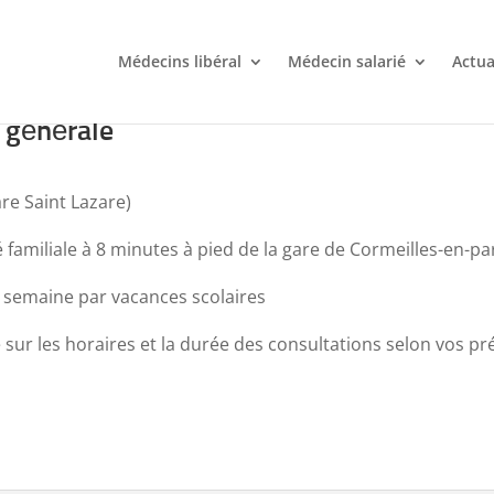
Médecins libéral
Médecin salarié
Actua
 générale
are Saint Lazare)
iliale à 8 minutes à pied de la gare de Cormeilles-en-paris
e semaine par vacances scolaires
le sur les horaires et la durée des consultations selon vos p