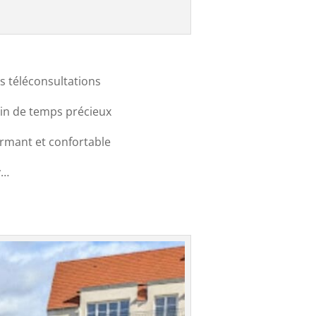
es téléconsultations
ain de temps précieux
formant et confortable
y…