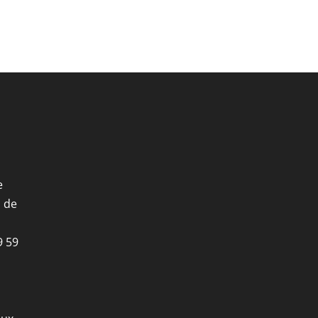
e
i de
9 59