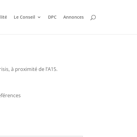
lité
Le Conseil
DPC
Annonces
is, à proximité de l’A15.
références