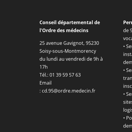
Conseil départemental de
Per
l'Ordre des médecins
de 
voca
25 avenue Gavignot, 95230
• Se
Soisy-sous-Montmorency
inst
du lundi au vendredi de 9h à
dem
17h
• S
Tél.: 01 39 59 57 63
tran
Email
insc
:
cd.95@ordre.medecin.fr
• Se
site
logi
• P
dem