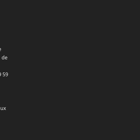
e
i de
9 59
aux