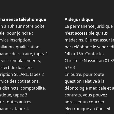
manence téléphonique
Aide juridique
9h à 13h sur notre boîte
La permanence juridique
le, pour joindre :
n’est accessible qu’aux
rvice inscription,
médecins. Elle est assuré
allation, qualification,
par téléphone le vendred
ande de retraite, tapez 1
14h à 16h. Contactez
ervice remplacements,
Christelle Nassiet au 01 3
sfert de dossiers,
57 63
ription SELARL, tapez 2
En outre, pour toute
rvice des cotisations,
question relative à la
s distincts, comptabilité,
déontologie médicale et 
stique, tapez 3
contrats, vous pouvez
our toutes autres
adresser un courrier
andes, tapez 4
électronique au Conseil