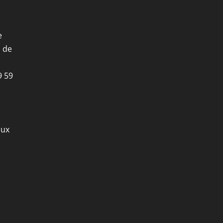
e
i de
9 59
aux