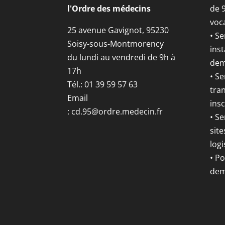
l'Ordre des médecins
de 
voca
25 avenue Gavignot, 95230
• Se
Soisy-sous-Montmorency
inst
du lundi au vendredi de 9h à
dem
17h
• S
Tél.: 01 39 59 57 63
tran
Email
insc
:
cd.95@ordre.medecin.fr
• Se
site
logi
• P
dem