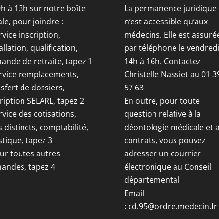
9h à 13h sur notre boîte
La permanence juridique
le, pour joindre :
n’est accessible qu’aux
rvice inscription,
médecins. Elle est assuré
allation, qualification,
par téléphone le vendred
ande de retraite, tapez 1
14h à 16h. Contactez
ervice remplacements,
Christelle Nassiet au 01 3
sfert de dossiers,
57 63
ription SELARL, tapez 2
En outre, pour toute
rvice des cotisations,
question relative à la
s distincts, comptabilité,
déontologie médicale et 
stique, tapez 3
contrats, vous pouvez
our toutes autres
adresser un courrier
andes, tapez 4
électronique au Conseil
départemental
Email
:
cd.95@ordre.medecin.fr