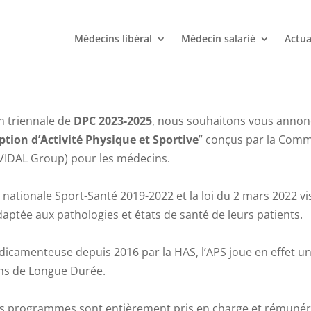
Médecins libéral
Médecin salarié
Actua
n triennale de
DPC 2023-2025
, nous souhaitons vous annonc
ption d’Activité Physique et Sportive
” conçus par la Comm
VIDAL Group) pour les médecins.
nationale Sport-Santé 2019-2022 et la loi du 2 mars 2022 v
daptée aux pathologies et états de santé de leurs patients.
menteuse depuis 2016 par la HAS, l’APS joue en effet un r
ons de Longue Durée.
ces programmes sont entièrement pris en charge et rémunér