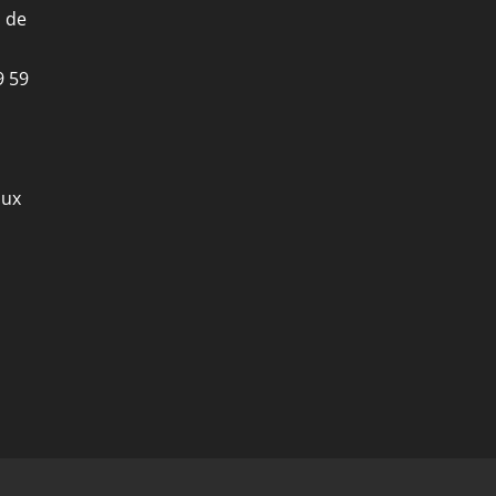
i de
9 59
aux