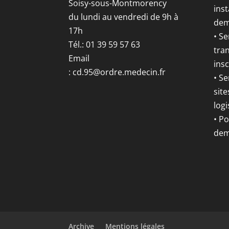
Soisy-sous-Montmorency
inst
du lundi au vendredi de 9h à
dem
17h
• S
Tél.: 01 39 59 57 63
tran
Email
insc
:
cd.95@ordre.medecin.fr
• Se
site
logi
• P
dem
Archive
Mentions légales