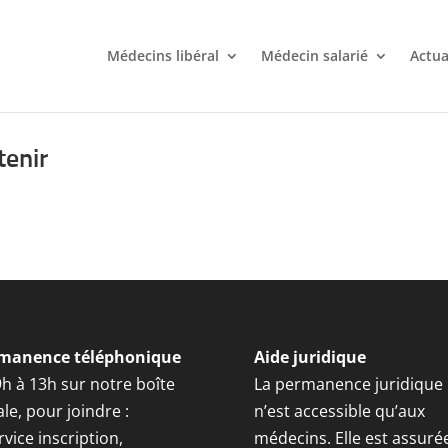
Médecins libéral
Médecin salarié
Actua
tenir
manence téléphonique
Aide juridique
9h à 13h sur notre boîte
La permanence juridique
le, pour joindre :
n’est accessible qu’aux
rvice inscription,
médecins. Elle est assuré