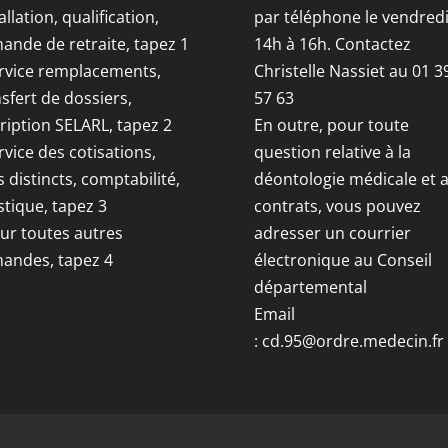
allation, qualification,
par téléphone le vendred
ande de retraite, tapez 1
14h à 16h. Contactez
ervice remplacements,
Christelle Nassiet au 01 3
sfert de dossiers,
57 63
ription SELARL, tapez 2
En outre, pour toute
rvice des cotisations,
question relative à la
s distincts, comptabilité,
déontologie médicale et 
stique, tapez 3
contrats, vous pouvez
our toutes autres
adresser un courrier
andes, tapez 4
électronique au Conseil
départemental
Email
:
cd.95@ordre.medecin.fr