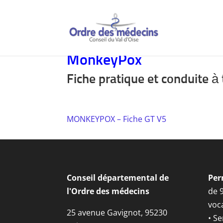
MonkeyPox
Fiche pratique et conduite à 
MONKEYPOX – Fiche GT V5
Conseil départemental de
Per
l'Ordre des médecins
de 
voca
25 avenue Gavignot, 95230
• Se