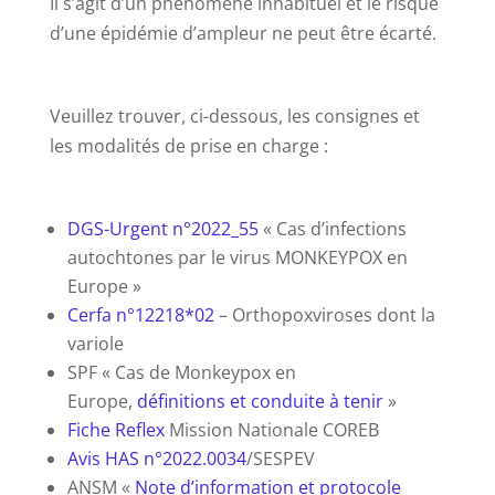
Il s’agit d’un phénomène inhabituel et le risque
d’une épidémie d’ampleur ne peut être écarté.
Veuillez trouver, ci-dessous, les consignes et
les modalités de prise en charge :
DGS-Urgent n°2022_55
« Cas d’infections
autochtones par le virus MONKEYPOX en
Europe »
Cerfa n°12218*02
– Orthopoxviroses dont la
variole
SPF « Cas de Monkeypox en
Europe,
définitions et conduite à tenir
»
Fiche Reflex
Mission Nationale COREB
Avis HAS n°2022.0034
/SESPEV
ANSM «
Note d’information et protocole