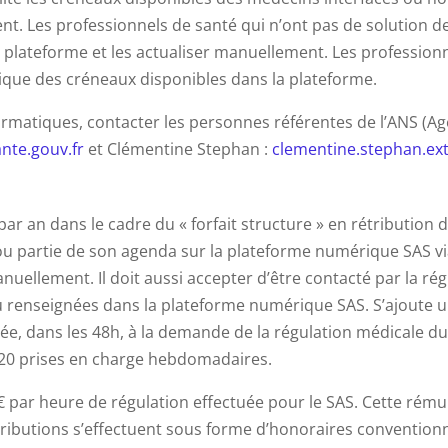
nt. Les professionnels de santé qui n’ont pas de solution 
a plateforme et les actualiser manuellement. Les professionn
ique des créneaux disponibles dans la plateforme.
ormatiques, contacter les personnes référentes de l’ANS (
nte.gouv.fr
et Clémentine Stephan :
clementine.stephan.ex
par an dans le cadre du « forfait structure » en rétribution
 ou partie de son agenda sur la plateforme numérique SAS via
ellement. Il doit aussi accepter d’être contacté par la rég
ou renseignées dans la plateforme numérique SAS. S’ajoute
ée, dans les 48h, à la demande de la régulation médicale d
à 20 prises en charge hebdomadaires.
0€ par heure de régulation effectuée pour le SAS. Cette rém
tributions s’effectuent sous forme d’honoraires conventionn