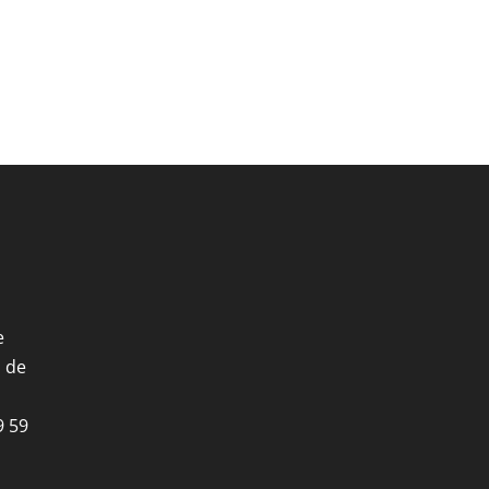
e
i de
9 59