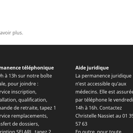
avoir plus.
manence téléphonique
Aide juridique
9h à 13h sur notre boîte
La permanence juridique
le, pour joindre :
n’est accessible qu’aux
rvice inscription,
médecins. Elle est assuré
allation, qualification,
par téléphone le vendred
ande de retraite, tapez 1
14h à 16h. Contactez
ervice remplacements,
Christelle Nassiet au 01 3
sfert de dossiers,
57 63
ription SELARL, tapez 2
En outre, pour toute