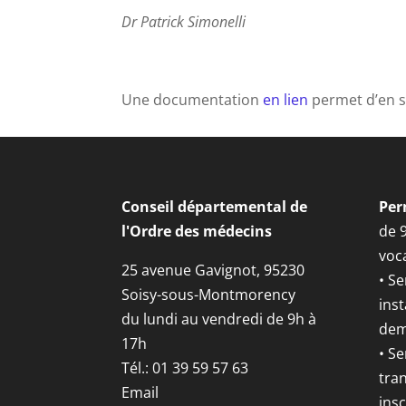
Dr Patrick Simonelli
Une documentation
en lien
permet d’en s
Conseil départemental de
Per
l'Ordre des médecins
de 
voca
25 avenue Gavignot, 95230
• Se
Soisy-sous-Montmorency
inst
du lundi au vendredi de 9h à
dem
17h
• S
Tél.: 01 39 59 57 63
tran
Email
insc