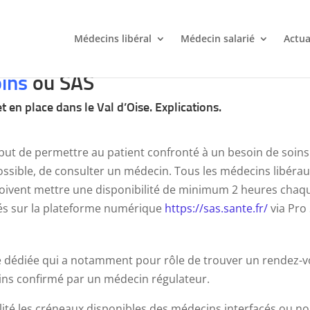
Médecins libéral
Médecin salarié
Actua
oins
ou SAS
en place dans le Val d’Oise. Explications.
r but de permettre au patient confronté à un besoin de soi
possible, de consulter un médecin. Tous les médecins libérau
s doivent mettre une disponibilité de minimum 2 heures cha
ités sur la plateforme numérique
https://sas.sante.fr/
via Pro
me dédiée qui a notamment pour rôle de trouver un rendez-v
oins confirmé par un médecin régulateur.
lité les créneaux disponibles des médecins interfacés ou non