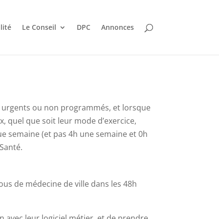
lité
Le Conseil
DPC
Annonces
ns urgents ou non programmés, et lorsque
x, quel que soit leur mode d’exercice,
que semaine (et pas 4h une semaine et 0h
 Santé.
ous de médecine de ville dans les 48h
 avec leur logiciel métier, et de prendre