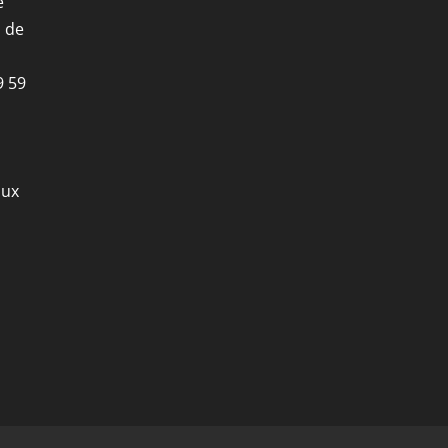
e
i de
9 59
aux