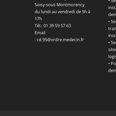
• Se
Soisy-sous-Montmorency
inst
du lundi au vendredi de 9h à
dem
17h
• S
Tél.: 01 39 59 57 63
tran
Email
insc
:
cd.95@ordre.medecin.fr
• Se
site
logi
• P
dem