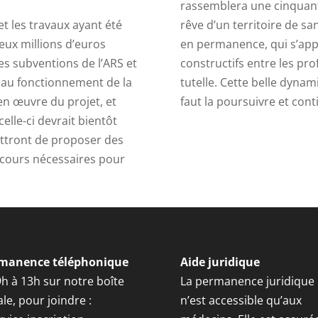
rassemblera une cinquant
t les travaux ayant été
rêve d’un territoire de san
deux millions d’euros
en permanence, qui s’appu
s subventions de l’ARS et
constructifs entre les pr
e au fonctionnement de la
tutelle. Cette belle dynam
n œuvre du projet, et
faut la poursuivre et cont
celle-ci devrait bientôt
ttront de proposer des
cours nécessaires pour
.
manence téléphonique
Aide juridique
9h à 13h sur notre boîte
La permanence juridique
le, pour joindre :
n’est accessible qu’aux