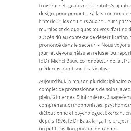
troisième étage devrait bientôt s’y ajout
design, pour permettre à la structure de 
l’intérieur, les couloirs aux couleurs past
murales et de quelques œuvres d’art ne 
succès dû au contexte de désertification
prononcé dans le secteur. « Nous voyons 
jour, et devons hélas en refuser ou repor
le Dr Michel Baux, co-fondateur de la str
médecins, dont son fils Nicolas.
Aujourd’hui, la maison pluridisciplinaire 
complet de professionnels de soins, ave
plein, 6 internes, 5 infirmières, 3 sage-f
comprenant orthophonistes, psychomotri
diététicienne et psychologue. Exerçant en 
depuis 1976, le Dr Baux lançait le projet i
un petit pavillon, puis un deuxième.