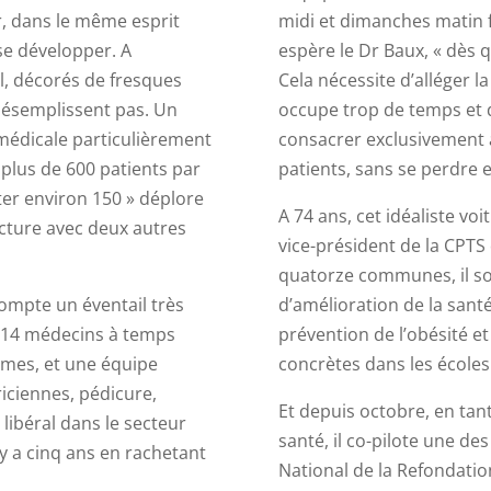
er, dans le même esprit
midi et dimanches matin f
se développer. A
espère le Dr Baux, « dès q
el, décorés de fresques
Cela nécessite d’alléger la
désemplissent pas. Un
occupe trop de temps et d
 médicale particulièrement
consacrer exclusivement a
plus de 600 patients par
patients, sans se perdre e
ter environ 150 » déplore
A 74 ans, cet idéaliste voi
ucture avec deux autres
vice-président de la CPTS
quatorze communes, il so
compte un éventail très
d’amélioration de la sant
c 14 médecins à temps
prévention de l’obésité et
emmes, et une équipe
concrètes dans les écoles
ciennes, pédicure,
Et depuis octobre, en tan
libéral dans le secteur
santé, il co-pilote une d
l y a cinq ans en rachetant
National de la Refondation