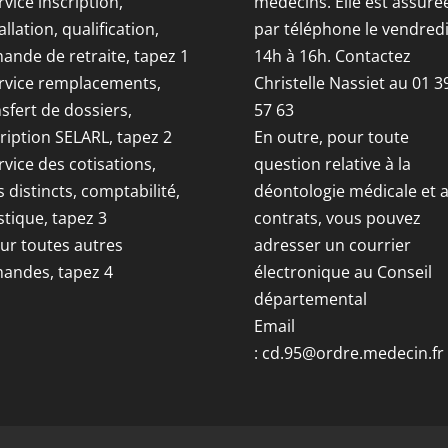
rvice inscription,
médecins. Elle est assuré
allation, qualification,
par téléphone le vendred
ande de retraite, tapez 1
14h à 16h. Contactez
ervice remplacements,
Christelle Nassiet au 01 3
sfert de dossiers,
57 63
ription SELARL, tapez 2
En outre, pour toute
rvice des cotisations,
question relative à la
s distincts, comptabilité,
déontologie médicale et 
stique, tapez 3
contrats, vous pouvez
our toutes autres
adresser un courrier
andes, tapez 4
électronique au Conseil
départemental
Email
:
cd.95@ordre.medecin.fr