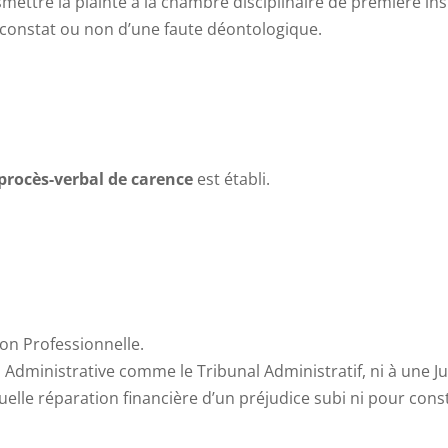
ettre la plainte à la chambre disciplinaire de première inst
e constat ou non d’une faute déontologique.
procès-verbal de carence
est établi.
tion Professionnelle.
n Administrative comme le Tribunal Administratif, ni à une Jur
uelle réparation financière d’un préjudice subi ni pour con