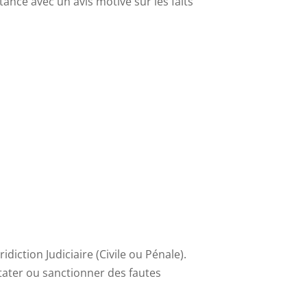
ance avec un avis motivé sur les faits
idiction Judiciaire (Civile ou Pénale).
stater ou sanctionner des fautes