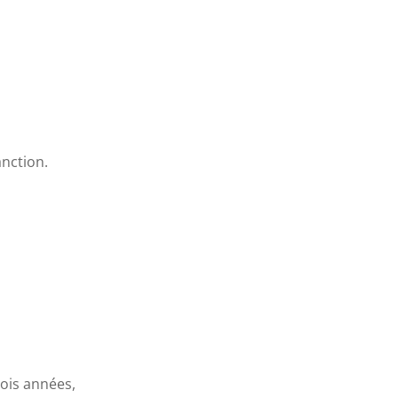
anction.
rois années,