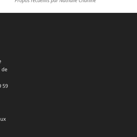
Propos recueillis par Nathalie Chahine
e
i de
9 59
aux