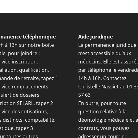
manence téléphonique
Aide juridique
9h à 13h sur notre boîte
La permanence juridique
le, pour joindre :
n’est accessible qu’aux
rvice inscription,
médecins. Elle est assuré
allation, qualification,
par téléphone le vendred
ande de retraite, tapez 1
14h à 16h. Contactez
ervice remplacements,
Christelle Nassiet au 01 3
sfert de dossiers,
57 63
ription SELARL, tapez 2
En outre, pour toute
rvice des cotisations,
question relative à la
s distincts, comptabilité,
déontologie médicale et 
stique, tapez 3
contrats, vous pouvez
our toutes autres
adresser un courrier