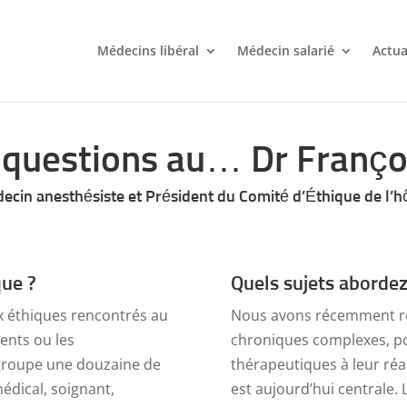
Médecins libéral
Médecin salarié
Actua
 questions au… Dr Franço
ecin anesthésiste et Président du Comité d’Éthique de l’h
que ?
Quels sujets aborde
ux éthiques rencontrés au
Nous avons récemment réfl
ients ou les
chroniques complexes, po
egroupe une douzaine de
thérapeutiques à leur réali
édical, soignant,
est aujourd’hui centrale. L