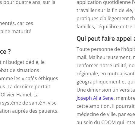
és pour quatre ans, sur la
application quotidienne l
travailler sur la fin de vie
pratiques d’allègement 
mentés, car ces
familles, l’équilibre entre
taine maturité
Qui peut faire appel
Toute personne de l’hôpita
ce ?
mail. Malheureusement, n
 ni budget dédié, le
renforcer notre utilité, 
débat de situations
régionale, en mutualisant
omme les « cafés éthiques
géographiquement et qui
s. La dernière portait
Une dimension universitai
r Olivier Hamel. La
Joseph Alla Sene
, membre 
u système de santé », vise
cette ambition. Il pourrait
tion auprès des patients.
médecine de ville, par e
au sein du CDOM qui intensi