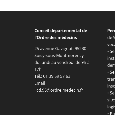
Conseil départemental de
Per
l'Ordre des médecins
de 
voca
25 avenue Gavignot, 95230
• Se
Soisy-sous-Montmorency
inst
du lundi au vendredi de 9h à
dem
17h
• S
Tél.: 01 39 59 57 63
tran
Email
insc
:
cd.95@ordre.medecin.fr
• Se
site
logi
• P