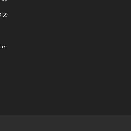
9 59
aux