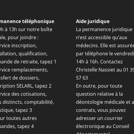
manence téléphonique
Aide juridique
9h à 13h sur notre boîte
La permanence juridique
le, pour joindre :
n’est accessible qu’aux
rvice inscription,
médecins. Elle est assuré
allation, qualification,
par téléphone le vendred
ande de retraite, tapez 1
14h à 16h. Contactez
ervice remplacements,
Christelle Nassiet au 01 3
sfert de dossiers,
57 63
ription SELARL, tapez 2
En outre, pour toute
rvice des cotisations,
question relative à la
s distincts, comptabilité,
déontologie médicale et 
stique, tapez 3
contrats, vous pouvez
our toutes autres
adresser un courrier
andes, tapez 4
électronique au Conseil