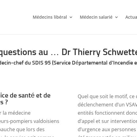
Médecins libéral
Médecin salarié
Actua
questions au … Dr Thierry Schwette
ecin-chef du SDIS 95 (Service Départemental d’Incendie e
vice de santé et de
Quel que soit le motif, c
s ?
déclenchement d’un VSAV 
r la médecine
entités fonctionnent donc 
eurs-pompiers valdoisiens
d’appel et sur interventi
mbauche que lors des
d’urgence aux personnes e