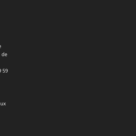
e
i de
9 59
aux