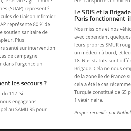
u, le service agit comme
été transportés en milieu 
nes (SUAP) représenté
Le SDIS et la Briga
cules de Liaison Infirmier
Paris fonctionnent-i
UAP représente 80 % de
Nos missions et nos véhi
e soutien sanitaire de
avec cependant quelques 
pleur. Plus
leurs propres SMUR rouge
rs santé sur intervention
un médecin à bord, et le
n cas de campagne
18. Nos statuts sont différ
er dans l’urgence un
Brigade. Cela ne nous em
de la zone ile de France 
nt les secours ?
cela a été le cas récemme
Turquie constitué de 65 p
 du 112. Si
1 vétérinaire.
l, nous engageons
appel au SAMU 95 pour
Propos recueillis par Natha