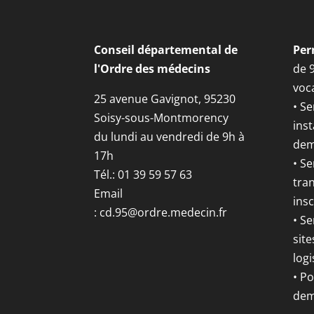
Conseil départemental de
Per
l'Ordre des médecins
de 
voca
25 avenue Gavignot, 95230
• Se
Soisy-sous-Montmorency
inst
du lundi au vendredi de 9h à
dem
17h
• S
Tél.: 01 39 59 57 63
tran
Email
insc
:
cd.95@ordre.medecin.fr
• Se
site
logi
• P
dem