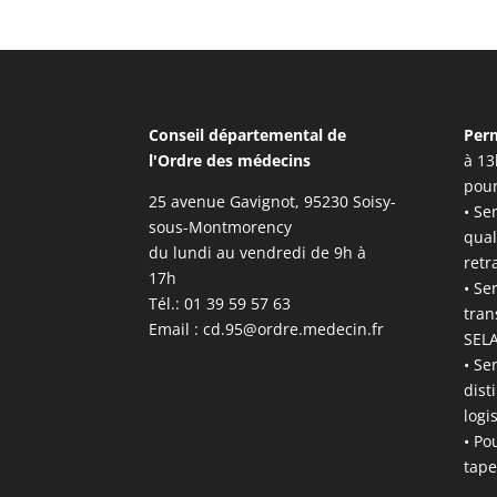
Conseil départemental de
Per
l'Ordre des médecins
à 13
pour
25 avenue Gavignot, 95230 Soisy-
• Se
sous-Montmorency
qual
du lundi au vendredi de 9h à
retr
17h
• Se
Tél.: 01 39 59 57 63
tran
Email :
cd.95@ordre.medecin.fr
SELA
• Se
dist
logi
• Po
tape