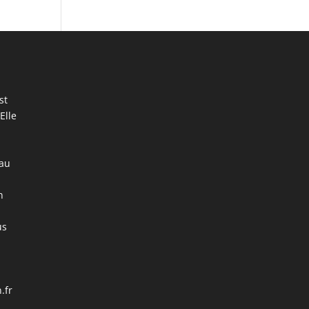
st
Elle
 au
n
us
.fr