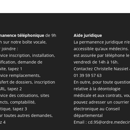
manence téléphonique
de 9h
Aide juridique
h sur notre boîte vocale,
La permanence juridique n’e
 joindre :
accessible qu’aux médecins. 
rvice inscription, installation,
est assurée par téléphone le
ification, demande de
vendredi de 14h à 16h.
aite, tapez 1
Contactez Christelle Nassiet
rvice remplacements,
01 39 59 57 63
sfert de dossiers, inscription
En outre, pour toute questio
RL, tapez 2
relative à la déontologie
rvice des cotisations, sites
médicale et aux contrats, vo
incts, comptabilité,
pouvez adresser un courrier
stique, tapez 3
électronique au Conseil
ur toutes autres demandes,
départemental
z 4
Email :
cd.95@ordre.medecin