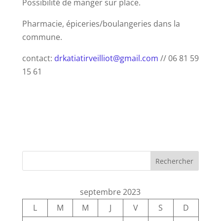
Possibilité de manger sur place.
Pharmacie, épiceries/boulangeries dans la
commune.
contact:
drkatiatirveilliot@gmail.com
// 06 81 59
15 61
Rechercher
septembre 2023
L
M
M
J
V
S
D