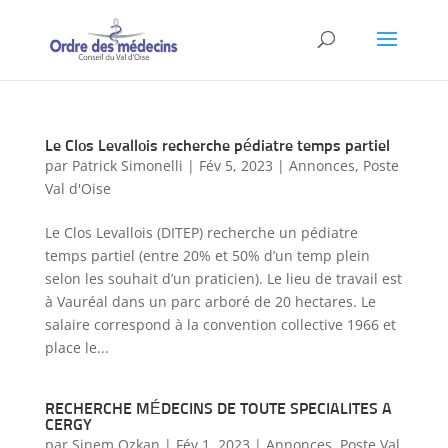
Le Clos Levallois recherche pédiatre temps partiel
par
Patrick Simonelli
|
Fév 5, 2023
|
Annonces
,
Poste
Val d'Oise
Le Clos Levallois (DITEP) recherche un pédiatre
temps partiel (entre 20% et 50% d’un temp plein
selon les souhait d’un praticien). Le lieu de travail est
à Vauréal dans un parc arboré de 20 hectares. Le
salaire correspond à la convention collective 1966 et
place le...
RECHERCHE MÉDECINS DE TOUTE SPECIALITES A
CERGY
par
Sinem Ozkan
|
Fév 1, 2023
|
Annonces
,
Poste Val